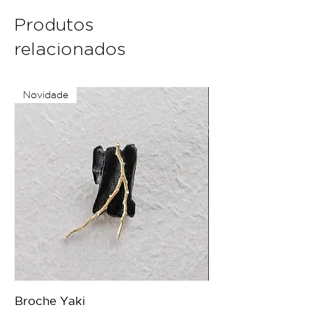
Produtos
relacionados
Novidade
Broche Yaki
Colar Origens