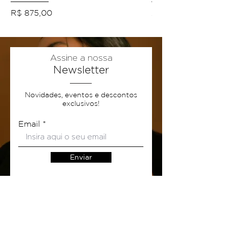
Preço
Preço promocional
R$ 875,00
A partir de
Assine a nossa
Newsletter
Novidades, eventos e descontos
exclusivos!
Email
Enviar