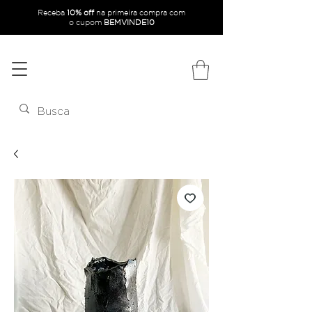
Receba
10% off
na primeira compra com
o
cupom
BEMVINDE10