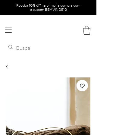
Receba
10% off
na primeira compra com
o
cupom
BEMVINDE10