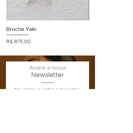
Broche Yaki
Colar Origens
Preço
Preço promocional
R$ 875,00
A partir de
Assine a nossa
Newsletter
Novidades, eventos e descontos
exclusivos!
Email
Enviar