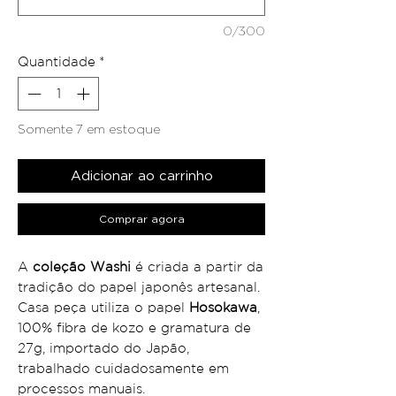
0/300
Quantidade
*
Somente 7 em estoque
Adicionar ao carrinho
Comprar agora
A
coleção Washi
é criada a partir da
tradição do papel japonês artesanal.
Casa peça utiliza o papel
Hosokawa
,
100% fibra de kozo e gramatura de
27g, importado do Japão,
trabalhado cuidadosamente em
processos manuais.