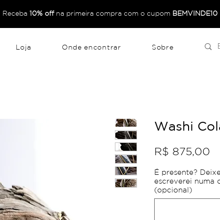
Receba
10% off
na primeira compra com o
cupom
BEMVINDE10
Loja
Onde encontrar
Sobre
Washi Col
P
R$ 875,00
É presente? Deix
escreverei numa c
(opcional)