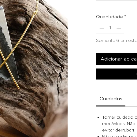
Quantidade
*
Somente 6 em est
Adicionar ao ca
Cuidados
Tomar cuidado 
mecânicos. Não e
evitar derrubar!
Não guardar per