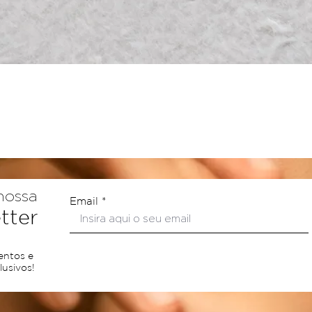
Visualização rápida
nossa
Email
tter
entos e
usivos!