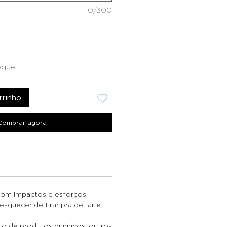
0/300
oque
rrinho
Comprar agora
com impactos e esforços
squecer de tirar pra deitar e
to de produtos químicos, outros