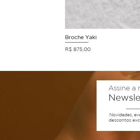
Broche Yaki
Preço
R$ 875,00
Assine a 
Newsle
Novidades, ev
descontos excl