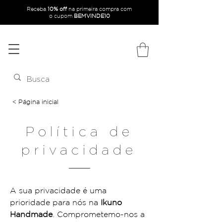
Receba
10% off
na primeira compra com
o
cupom
BEMVINDE10
< Página inicial
Política de
privacidade
A sua privacidade é uma 
prioridade para nós na 
Ikuno 
Handmade
. Comprometemo-nos a 