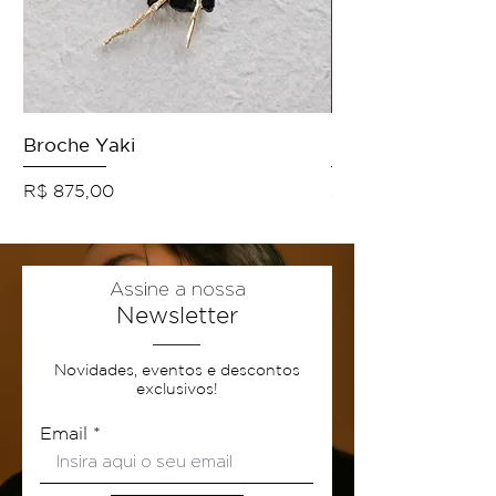
Broche Yaki
Colar Origens
Preço
Preço promocional
R$ 875,00
A partir de
Assine a nossa
Newsletter
Novidades, eventos e descontos
exclusivos!
Email