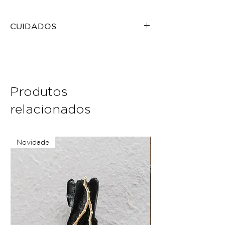
CUIDADOS
Tomar cuidado com impactos e
esforços mecânicos. Não esquecer
de tirar pra deitar e evitar derrubar!
Não guardar perto de produtos
químicos, outros metais e água (mar,
Produtos
banho, piscina, etc). Isso acelera a
relacionados
oxidação da prata e pode danificar a
cola.
Para limpar, basta escovar com
escova de dente macia e pasta de
Novidade
dente branca. Enxaguar bem. Secar
com pano e deixar secando na
sombra.
Qualquer problema ou dúvida é só
chamar! :)