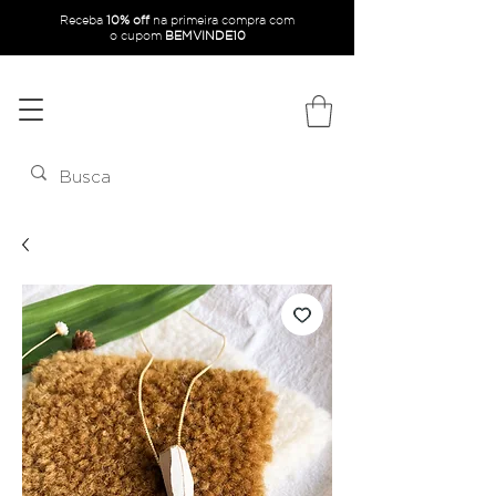
Receba
10% off
na primeira compra com
o
cupom
BEMVINDE10